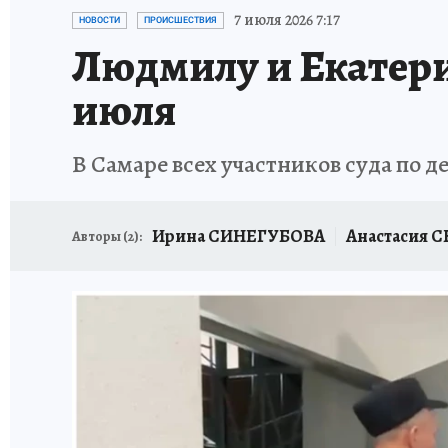
НАДЕЖНЫЕ РАБОТОДАТЕЛИ
КП-АВИА
7 июля 2026 7:17
НОВОСТИ
ПРОИСШЕСТВИЯ
Людмилу и Екатери
НОВЫЙ ГОД В САМАРЕ
КП В МАХ
#ПОМ
июля
КУЙБЫШЕВ - ФРОНТУ
ИТОГИ ГОДА-2024
В Самаре всех участников суда по д
ЗАПОВЕДНАЯ РОССИЯ
СЧАСТЬЕ В СЕМЬЕ
Ирина СИНЕГУБОВА
Анастасия
Авторы (
2
):