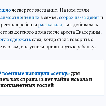
ошло
четвертое заседание. На нем стали
заимоотношениях
в семье,
ссорах из-за денег
и
 крестная ребенка
рассказала
, как добивалась
его из детского дома после ареста Екатерины.
огла сдержать
слез, когда стала говорить о
е словам, она успела привыкнуть к ребенку.
 военные натянули «сетку»
для
в: как страна 13 лет тайно искала и
инопланетных гостей