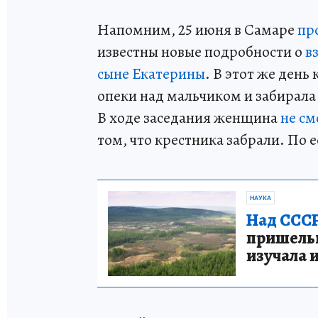
Напомним, 25 июня в Самаре
пр
известны новые подробности о
в
сыне Екатерины
. В этот же день
опеки над мальчиком и забирала 
В ходе заседания женщина
не см
том, что крестника забрали. По е
НАУКА
Над СССР
пришельце
изучала 