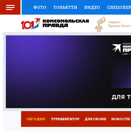
ФОТО
ТОЛЬЯТТИ
ВИДЕО
СПЕЦОПЕ
СОЦПОДДЕРЖКА
НАУКА
СПОРТ
АФ
ВЫБОР ЭКСПЕРТОВ
ДОКТОР
ФИНАНС
КНИЖНАЯ ПОЛКА
ПРОГНОЗЫ НА СПОРТ
ПРЕСС-ЦЕНТР
НЕДВИЖИМОСТЬ
ТЕЛЕ
КОЛЛЕКЦИИ КП
РЕКЛАМА
ОБЪЯВЛЕНИ
СЕГОДНЯ:
ТУРНАВИГАТОР
ДЛЯ СВОИХ
НОВОСТИ