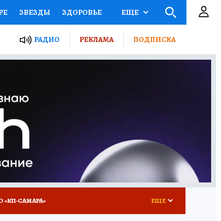
РЕ
ЗВЕЗДЫ
ЗДОРОВЬЕ
ЕЩЕ
ЫЕ ПРОЕКТЫ РОССИИ
РАДИО
РЕКЛАМА
ПОДПИСКА
КРЕТЫ
ПУТЕВОДИТЕЛЬ
 ЖЕЛЕЗА
ТУРИЗМ
ВСЕ О КП
РАДИО КП
О «КП-САМАРА»
ЕЩЕ