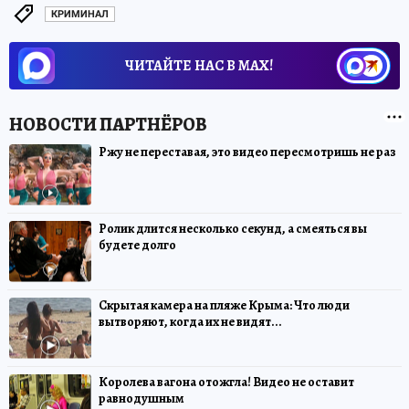
КРИМИНАЛ
ЧИТАЙТЕ НАС В МАХ!
Ржу не переставая, это видео пересмотришь не раз
Ролик длится несколько секунд, а смеяться вы
будете долго
Скрытая камера на пляже Крыма: Что люди
вытворяют, когда их не видят...
Королева вагона отожгла! Видео не оставит
равнодушным