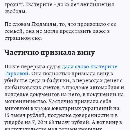
грозить Екатерине - до 25 лет лет лишения
свободы.
По словам Людмилы, то, что произошло с ее
семьей, она не могла представить даже в
страшном сне.
Частично признала вину
После перерыва судья
дала слово Екатерине
Тарховой
. Она полностью признала вину в
убийстве деда и бабушки, в переводах денег с
их банковских счетов, в продаже автомобиля и
подделке документов на него, в покушении на
мошенничество. Частично признала себя
виновной в краже ювелирных украшений на
15 тысяч рублей, подделке доверенности и в
ущербе на 7, 20 и 68 тысяч рублей. А вот вину в
надругательстве над телами умерших