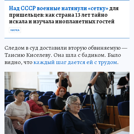
Над СССР военные натянули «сетку»
для
пришельцев: как страна 13 лет тайно
искала и изучала инопланетных гостей
НАУКА
Следом в суд доставили вторую обвиняемую —
Таисию Киселеву. Она шла с бадиком. Было
видно, что
каждый шаг дается ей с трудом
.