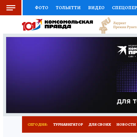
ФОТО
ТОЛЬЯТТИ
ВИДЕО
СПЕЦОПЕ
СОЦПОДДЕРЖКА
НАУКА
СПОРТ
АФ
ВЫБОР ЭКСПЕРТОВ
ДОКТОР
ФИНАНС
КНИЖНАЯ ПОЛКА
ПРОГНОЗЫ НА СПОРТ
ПРЕСС-ЦЕНТР
НЕДВИЖИМОСТЬ
ТЕЛЕ
КОЛЛЕКЦИИ КП
РЕКЛАМА
ОБЪЯВЛЕНИ
СЕГОДНЯ:
ТУРНАВИГАТОР
ДЛЯ СВОИХ
НОВОСТИ