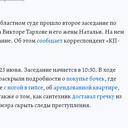
областном суде прошло второе заседание по
а Викторе Тархове и его жены Натальи. На нем
ание. Об этом
сообщает
корреспондент «КП-
 июня. Заседание начнется в 10:30. В ходе
 раскрыли подробности о
покупке бочек
, где
ке
с ногой в гипсе
, об
арендованной квартире
,
 также о том, как сантехник
доставал гречку
из
-мэра скрыть следы преступления.