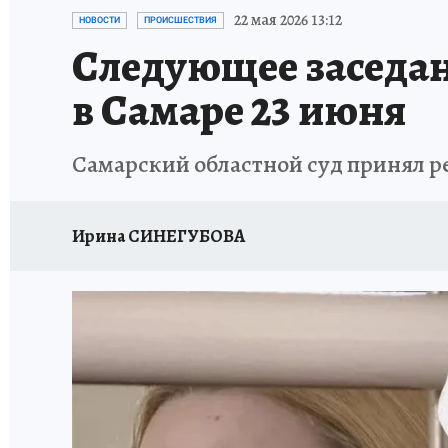
НАДЕЖНЫЕ РАБОТОДАТЕЛИ
КП-АВИА
22 мая 2026 13:12
НОВОСТИ
ПРОИСШЕСТВИЯ
Следующее заседан
НОВЫЙ ГОД В САМАРЕ
КП В МАХ
#ПОМ
в Самаре 23 июня
КУЙБЫШЕВ - ФРОНТУ
ИТОГИ ГОДА-2024
Самарский областной суд принял р
ЗАПОВЕДНАЯ РОССИЯ
СЧАСТЬЕ В СЕМЬЕ
Ирина СИНЕГУБОВА