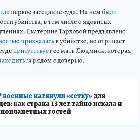
шло
первое заседание суда. На нем
были
ти убийства, в том числе о ядовитых
мучениях. Екатерине Тарховой предъявлено
ностью призналась
в убийстве, но отрицает
 суде
присутствует
ее мать Людмила, которая
находиться
рядом с дочерью.
 военные натянули «сетку»
для
в: как страна 13 лет тайно искала и
инопланетных гостей