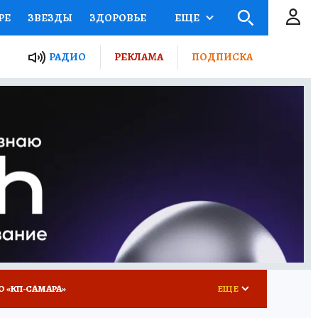
РЕ
ЗВЕЗДЫ
ЗДОРОВЬЕ
ЕЩЕ
ЫЕ ПРОЕКТЫ РОССИИ
РАДИО
РЕКЛАМА
ПОДПИСКА
КРЕТЫ
ПУТЕВОДИТЕЛЬ
 ЖЕЛЕЗА
ТУРИЗМ
ВСЕ О КП
РАДИО КП
О «КП-САМАРА»
ЕЩЕ