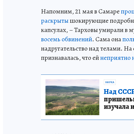
Напомним, 21 мая в Самаре
про
раскрыты
шокирующие подробнос
капсулах, – Тарховы умирали в 
восемь обвинений
. Сама она
пол
надругательство над телами. На
признавалась, что ей
неприятно 
НАУКА
Над СССР
пришельце
изучала 