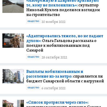
«Набережную в Ширяево критикуют
те, кому не поклонились»:
скульптор
Николай Куклев поделился взглядом
на строительство
20 ноября 2022
ОБЩЕСТВО
«Адаптировались тяжело, но не падают
духом»:
Ольга Гальцова рассказала о
поездке к мобилизованным под
Самарой
28 октября 2022
ОБЩЕСТВО
Выплаты мобилизованным и
расселение из-за метро:
справляется ли
бюджет Самарской области с нагрузкой
6 октября 2022
ОБЩЕСТВО
«Список протрясли через сито»: