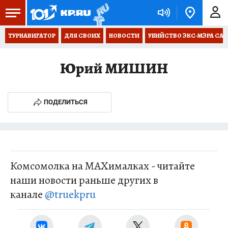
ТУРНАВИГАТОР
ДЛЯ СВОИХ
НОВОСТИ
УБИЙСТВО ЭКС-МЭРА СА
Юрий МИШИН
ПОДЕЛИТЬСЯ
Комсомолка на MAXималках - читайте
наши новости раньше других в
канале
@truekpru