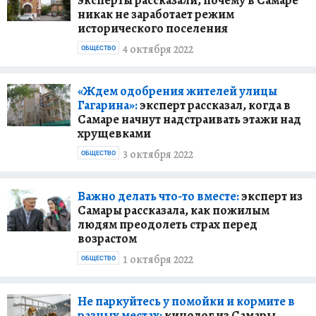
эксперты рассказали, почему в Самаре
никак не заработает режим
исторического поселения
4 октября 2022
ОБЩЕСТВО
«Ждем одобрения жителей улицы
Гагарина»:
эксперт рассказал, когда в
Самаре начнут надстраивать этажи над
хрущевками
3 октября 2022
ОБЩЕСТВО
Важно делать что-то вместе:
эксперт из
Самары рассказала, как пожилым
людям преодолеть страх перед
возрастом
1 октября 2022
ОБЩЕСТВО
Не паркуйтесь у помойки и кормите в
разных местах:
кинолог из Самары